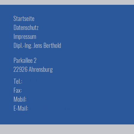
Startseite
Datenschutz
Impressum
Dipl.-Ing. Jens Berthold
Parkallee 2
22926 Ahrensburg
Tel.:
04102 – 57027
Fax:
04102 – 57086
Mobil:
0177 – 3352507
E-Mail:
info@ibb-berthold.de